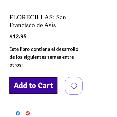
FLORECILLAS: San
Francisco de Asís
Precio
$12.95
Este libro contiene el desarrollo
de los siguientes temas entre
otros:
San Francisco y sus primeros
Add to Cart
compañeros
La penitencia y la conversión de
Bernardo
San Francisco halla a Bernardo