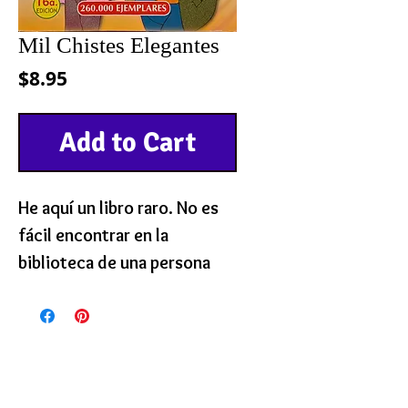
Mil Chistes Elegantes
Precio
$8.95
Add to Cart
He aquí un libro raro. No es
fácil encontrar en la
biblioteca de una persona
ordinaria un libro de chistes.
El propósito de este libro es
llevar una cucharadita de
alegría al mar de melancolía
que inunda al mundo, todo a